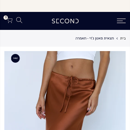
לג
תוכן
0
בית
חצאית סאטן ג׳וי - חאמרה
SALE