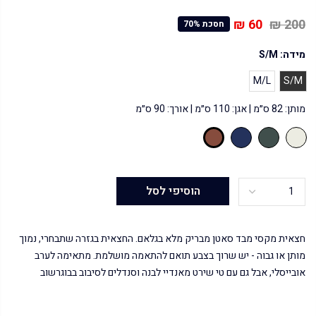
60 ₪
200 ₪
חסכת 70%
מידה:
S/M
M/L
S/M
מותן: 82 ס״מ | אגן: 110 ס״מ | אורך: 90 ס״מ
הוסיפי לסל
חצאית מקסי מבד סאטן מבריק מלא בגלאם. החצאית בגזרה שתבחרי, נמוך
מותן או גבוה - יש שרוך בצבע תואם להתאמה מושלמת. מתאימה לערב
אובייסלי, אבל גם עם טי שירט מאנדיי לבנה וסנדלים לסיבוב בבוגרשוב