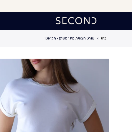
לג
תוכן
בית
שורט חצאית מיני פשתן - מקיאטו