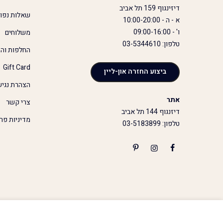
דיזינגוף 159 תל אביב
שאלות נפו
א - ה - 10:00-20:00
ו' - 09:00-16:00
משלוחים
טלפון: 03-5344610
החלפות והח
Gift Card
ביצוע החזרה און-ליין
הצהרת נגיש
אתר
צרי קשר
דיזנגוף 144 תל אביב
מדיניות פר
טלפון: 03-5183899
שורט חצאית מיני פשתן - מקיאטו