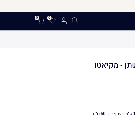
0
0
תן - מקיאטו