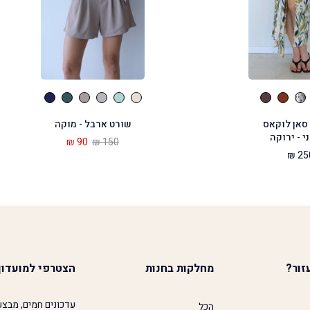
סאן לוקאס
שורט ארבל - מוקה
י - ירוקה
90 ₪
150 ₪
250
זור?
מחלקות בחנות
הצטרפי למועדון
עדכונים חמים, מבצע
הכל