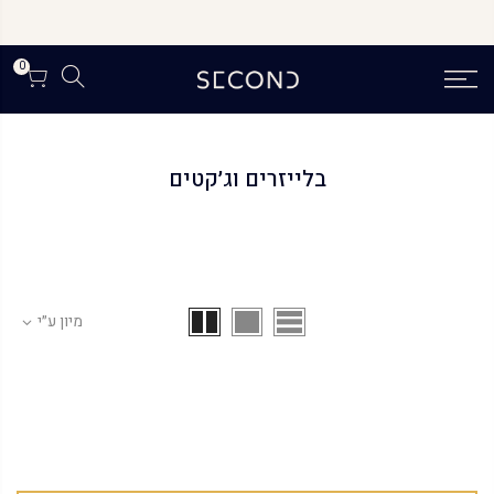
לג
תוכן
0
בלייזרים וג׳קטים
מיון ע״י