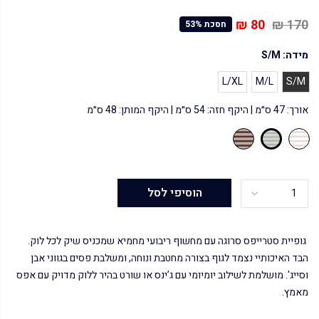
80 ₪
170 ₪
חסכת 53%
מידה:
S/M
L/XL
M/L
S/M
אורך: 47 ס״מ | היקף חזה: 54 ס״מ | היקף המותן: 48 ס״מ
הוסיפי לסל
גופיית סטרייפס סרוגה עם מחשוף ריבועי מחמיא שמכניס שיק לכל לוק.
הבד האיכותיי נצמד לגוף בצורה מחטבת ונוחה, ומשלבת פסים בגווני אבן
וסייג'. מושלמת לשילוב יומיומי עם ג’ינס או שורט בהיר ללוק מדויק עם אפס
מאמץ.