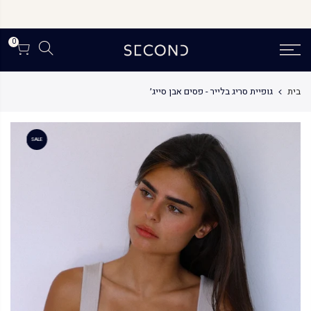
לג
תוכן
0
בית
גופיית סריג בלייר - פסים אבן סייג׳
SALE