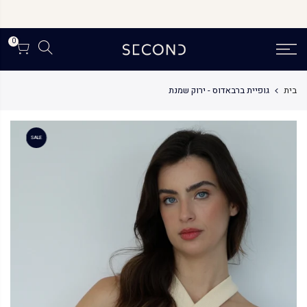
לג
תוכן
0
בית
גופיית ברבאדוס - ירוק שמנת
SALE