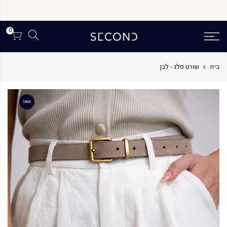
לג
תוכן
0
בית
שורט פלג - לבן
SALE