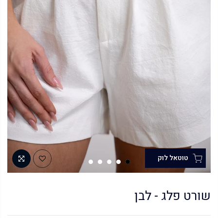
שורט פלג - לבן