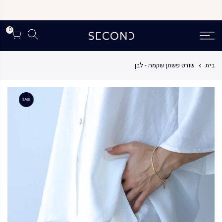
לג
תוכן
0
בית
שורט פשתן שקמה - לבן
SALE