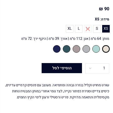
90 ₪
מידה:
XS
XL
L
M
S
XS
מותן: 64 ס״מ | אגן: 112 ס״מ | אורך: 39 ס״מ | היקף ירך: 72 ס״מ
הוסיפי לסל
שורט מחויט וקליל בגזרה גבוהה ומחמיאה. מעוצב עם פנסים קדמיים עדינים,
כיסים צדיים וסגירת כפתור נקייה, לצד גומי אחורי במותן המבטיח נוחות
מקסימלית והתאמה מדויקת. פריט ורסטילי ורענן לימי הקיץ החמים.