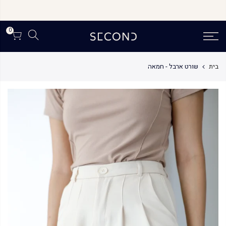
לג
תוכן
0
בית
שורט ארבל - חמאה