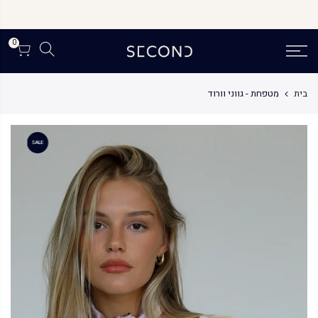
לג
תוכן
0
בית
מטפחת - גווני וורוד
SALE