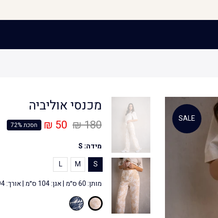
מכנסי אוליביה
SALE
50 ₪
180 ₪
חסכת 72%
מידה:
S
L
M
S
מותן: 60 ס״מ | אגן: 104 ס״מ | אורך: 94 ס״מ