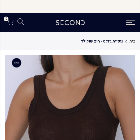
לג
תוכן
0
בית
גופיית ג׳ולס - חום שוקולד
SALE