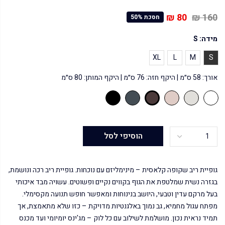
80 ₪
160 ₪
חסכת 50%
מידה:
S
XL
L
M
S
אורך: 58 ס״מ | היקף חזה: 76 ס״מ | היקף המותן: 80 ס״מ
הוסיפי לסל
גופיית ריב שקופה קלאסית – מינימליזם עם נוכחות. גופיית ריב רכה ונושמת,
בגזרה נשית שמלטפת את הגוף בקווים נקיים ופשוטים. עשויה מבד איכותי
בעל מרקם עדין וטבעי, היושב בנינוחות ומאפשר חופש תנועה מקסימלי.
מפתח עגול מחמיא, גב נמוך באלגנטיות מדויקת – כזו שלא מתאמצת, אך
תמיד נראית נכון. מושלמת לשילוב עם כל לוק – מג'ינס יומיומי ועד מכנס