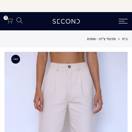
לג
תוכן
0
בית
מכנסי צ׳ינו - שמנת
SALE