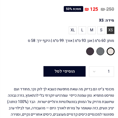
125 ₪
250 ₪
חסכת 50%
מידה:
XS
XL
L
M
S
XS
מותן: 60 ס״מ | אגן: 93 ס״מ | אורך: 99 ס״מ | היקף ירך: 58 ס
הוסיפי לסל
מכנסי צ’ינו הם בדיוק מה שאת מחפשת כשבא לך לוק נקי, מחודד ועם
טוויסט מחמיא. גוון שמנת כייפי שמרגיש יוקרתי בלי להתאמץ, גזרה גבוהה
שיושבת מדויק על המותן בנונשלנטיות ורגליים ישרות. הבד (100% כותנה)
יציב ונעים, כזה ששומר על צורתו לאורך היום — מהעבודה, ועד לבילוי ערב
ספונטני.למכנסיים כיסים קדמיים מעוצבים, כיסים אחוריים נקיים, וסגירה