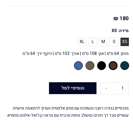
180 ₪
מידה:
XS
XL
L
M
S
XS
מותן: 64 ס״מ | אגן: 108 ס״מ | אורך: 103 ס״מ | היקף ירך: 64 ס''מ
הוסיפי לסל
מכנסיים בגזרה רחבה ונשפכת עם מותן אלסטית ושרוך להתאמה אישית.
עשויים מבד רך וזורם המשלב נוחות מרבית עם מראה קז'ואל-אלגנט מחמיא.