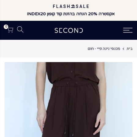
לג
F L A S H ⛱️ S A L E
תוכן
אקסטרה 20% הנחה בהזנת קוד קופון INDEX20
0
בית
מכנסי נינה פיי - חום