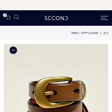
לג
תוכן
0
בית
חגורת בייליס - כאמל
SALE