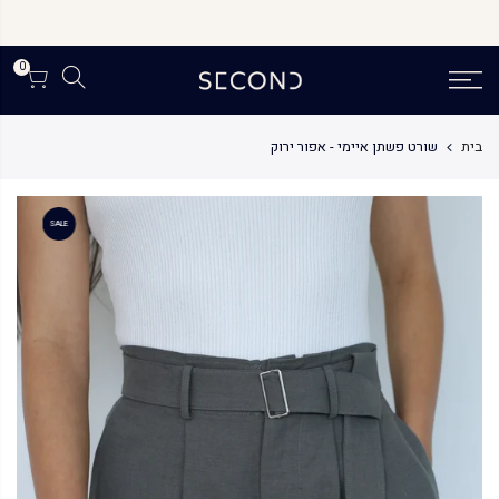
לג
תוכן
0
בית
שורט פשתן איימי - אפור ירוק
SALE