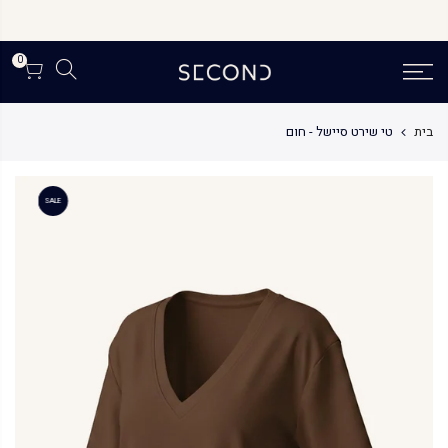
לג
תוכן
0
בית
טי שירט סיישל - חום
SALE