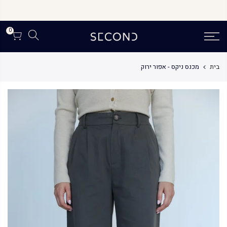
לג
תוכן
0
בית
מכנס ניקס - אפור ירוק