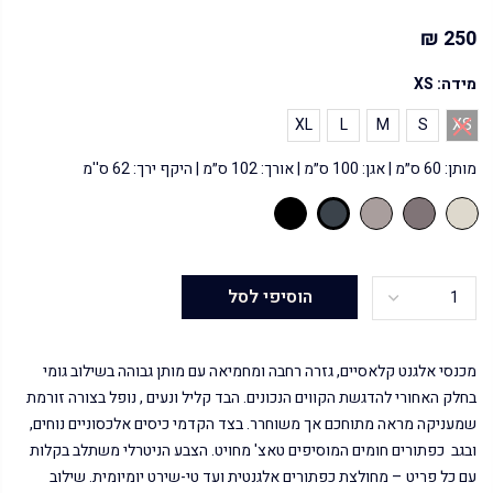
250 ₪
מידה:
XS
XL
L
M
S
XS
מותן: 60 ס״מ | אגן: 100 ס״מ | אורך: 102 ס״מ | היקף ירך: 62 ס''מ
הוסיפי לסל
מכנסי אלגנט קלאסיים, גזרה רחבה ומחמיאה עם מותן גבוהה בשילוב גומי
בחלק האחורי להדגשת הקווים הנכונים. הבד קליל ונעים , נופל בצורה זורמת
שמעניקה מראה מתוחכם אך משוחרר. בצד הקדמי כיסים אלכסוניים נוחים,
ובגב כפתורים חומים המוסיפים טאצ' מחויט. הצבע הניטרלי משתלב בקלות
עם כל פריט – מחולצת כפתורים אלגנטית ועד טי-שירט יומיומית. שילוב