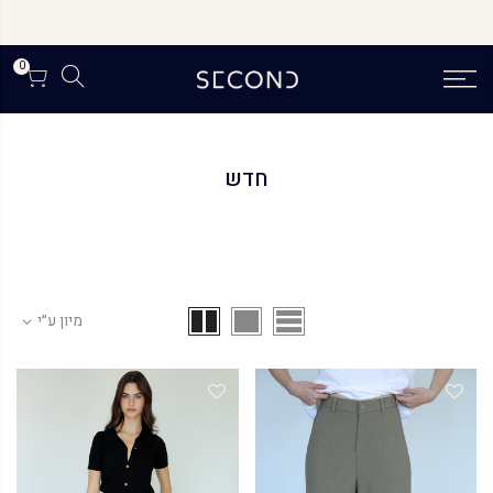
לג
תוכן
0
חדש
מיון ע״י