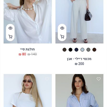
חולצת פיי
80 ₪
140 ₪
מכנסי ריילי - אבן
200 ₪