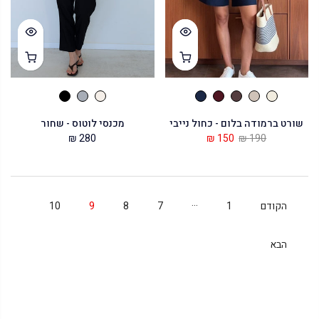
שורט ברמודה בלום - כחול נייבי
מכנסי לוטוס - שחור
280 ₪
150 ₪
190 ₪
…
הקודם
1
7
8
9
10
הבא