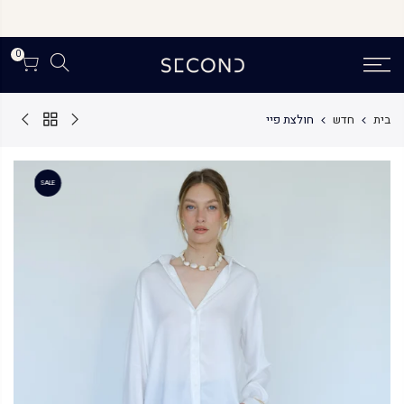
לג
תוכן
0
בית
חדש
חולצת פיי
SALE