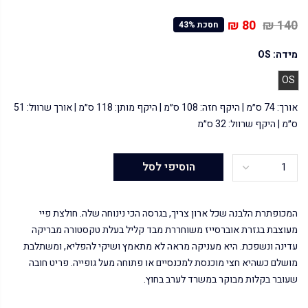
80 ₪
140 ₪
חסכת 43%
מידה:
OS
OS
אורך: 74 ס״מ | היקף חזה: 108 ס״מ | היקף מותן: 118 ס״מ | אורך שרוול: 51
ס״מ | היקף שרוול: 32 ס״מ
הוסיפי לסל
המכופתרת הלבנה שכל ארון צריך, בגרסה הכי נינוחה שלה. חולצת פיי
מעוצבת בגזרת אוברסייז משוחררת מבד קליל בעלת טקסטורה מבריקה
עדינה ונשפכת. היא מעניקה מראה לא מתאמץ ושיקי להפליא, ומשתלבת
מושלם כשהיא חצי מוכנסת למכנסיים או פתוחה מעל גופייה. פריט חובה
שעובר בקלות מבוקר במשרד לערב בחוץ.