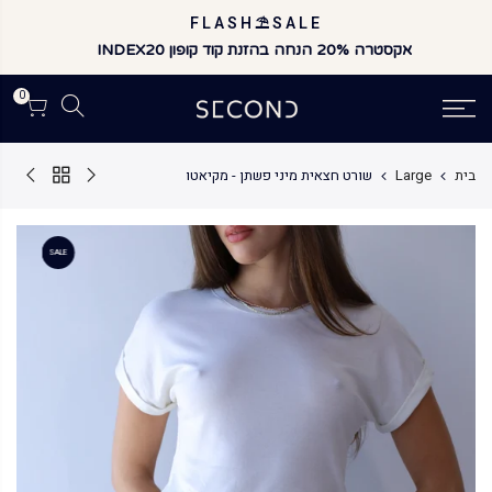
לג
F L A S H ⛱️ S A L E
תוכן
אקסטרה 20% הנחה בהזנת קוד קופון INDEX20
0
בית
Large
שורט חצאית מיני פשתן - מקיאטו
SALE