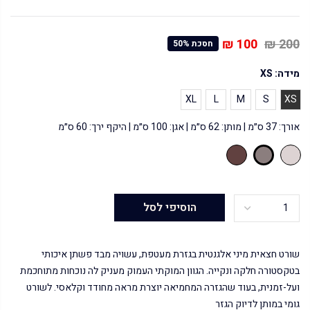
100 ₪
200 ₪
חסכת 50%
מידה:
XS
XL
L
M
S
XS
אורך: 37 ס״מ | מותן: 62 ס״מ | אגן: 100 ס״מ | היקף ירך: 60 ס״מ
הוסיפי לסל
שורט חצאית מיני אלגנטית בגזרת מעטפת, עשויה מבד פשתן איכותי
בטקסטורה חלקה ונקייה. הגוון המוקתי העמוק מעניק לה נוכחות מתוחכמת
ועל-זמנית, בעוד שהגזרה המחמיאה יוצרת מראה מחודד וקלאסי. לשורט
גומי במותן לדיוק הגזר