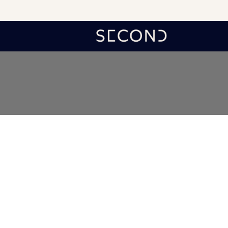
לג
תוכן