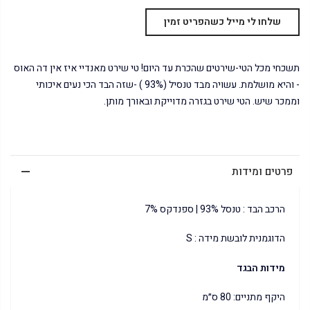
תשכחי מכל הטי-שירטים שהכרת עד היום! טי שירט מאנדיי איז אין דה האוס
- והיא מושלמת. עשויה מבד טנסיל (93% ) -שזה הבד הכי נעים איכותי
וממכר שיש. הטי שירט בגזרה מדוייקת ובאורך מותן.
פרטים ומידות
הרכב הבד : טנסל 93% | ספנדקס 7%
הדוגמנית לובשת מידה : S
מידות הבגד
היקף מתניים: 80 ס״מ