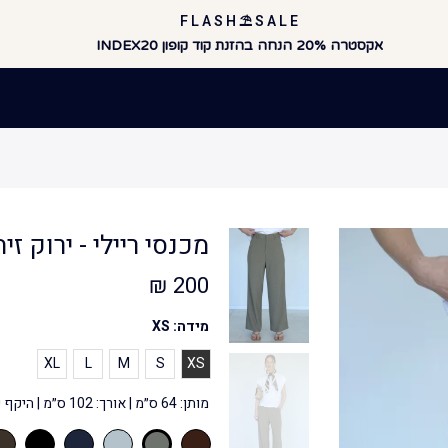
F L A S H ⛱️ S A L E
אקסטרה 20% הנחה בהזנת קוד קופון INDEX20
מכנסי ריילי - ירוק זי
200 ₪
מידה:
XS
XL
L
M
S
XS
מותן: 64 ס״מ | אורך: 102 ס״מ | היקף ירך: 52 ס״מ