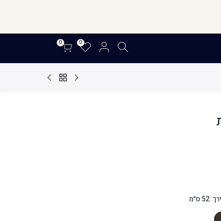
0
0
ת