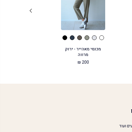
מכנסי מאהייר - ירוק
מכנסי צ׳י
מרווה
250 ₪
200 ₪
ים ועוד