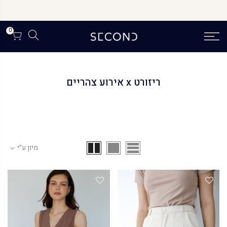
לג
SUMMER MEGA SALE
תוכן
חגיגת סאמר סייל | עד 80% הנחה על דגמי הקיץ
0
ריזורט x אירוע צהריים
מיון ע״י