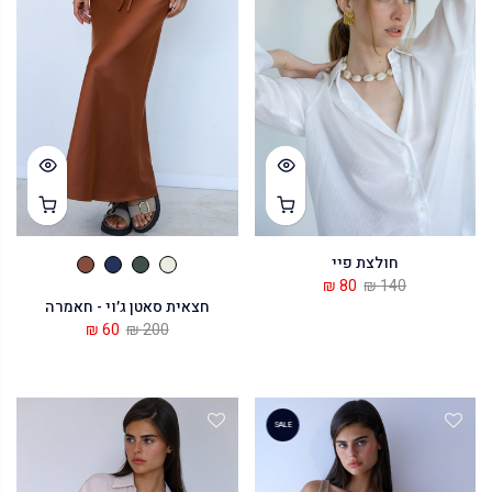
חולצת פיי
80 ₪
140 ₪
חצאית סאטן ג׳וי - חאמרה
60 ₪
200 ₪
SALE