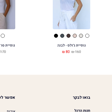
גופיית ג׳ולס - לבנה
גופיית סרי
170 ₪
80 ₪
160 ₪
בואו לבקר
אפשר לע
חנות הדגל
אודות