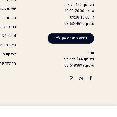
דיזינגוף 159 תל אביב
שאלות נפו
א - ה - 10:00-20:00
ו' - 09:00-16:00
משלוחים
טלפון: 03-5344610
החלפות והח
Gift Card
ביצוע החזרה און-ליין
הצהרת נגיש
אתר
צרי קשר
דיזנגוף 144 תל אביב
מדיניות פר
טלפון: 03-5183899
גופיית מרי ג'יין - לבנה