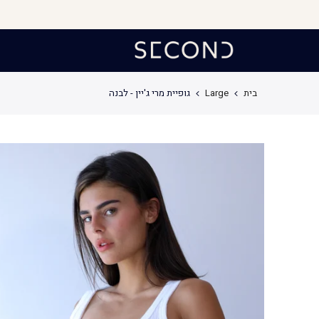
לג
תוכן
בית
Large
גופיית מרי ג'יין - לבנה