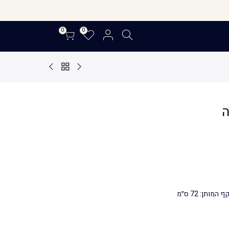
0
0
ה