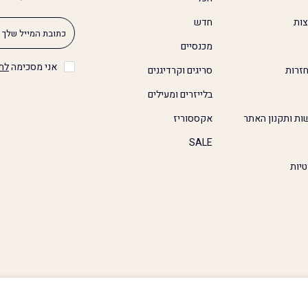
צות
חדש
מכנסיים
אני מסכימה
לת
זרות
סריגים וקרדיגנים
בלייזרים ומעילים
ות ותקנון האתר
אקססוריז
SALE
טיות
כל הזכויות שמורות © 2026
Second Online Shop