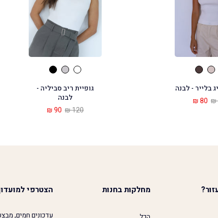
ג בלייר - לבנה
גופיית ריב סביליה -
לבנה
80 ₪
90 ₪
120 ₪
זור?
מחלקות בחנות
הצטרפי למועדון
עדכונים חמים, מבצע
הכל