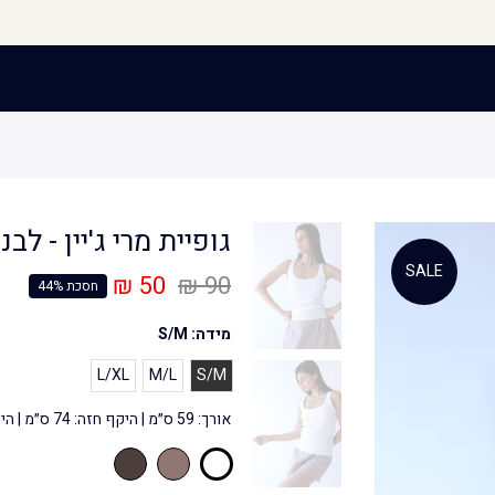
גופיית מרי ג'יין - לבנ
SALE
50 ₪
90 ₪
חסכת 44%
מידה:
S/M
L/XL
M/L
S/M
אורך: 59 ס״מ | היקף חזה: 74 ס״מ | היקף המותן: 72 ס״מ