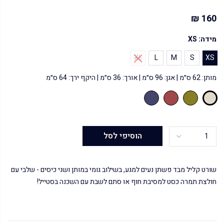
160 ₪
מידה:
XS
XL
L
M
S
XS
מותן: 62 ס״מ | אגן: 96 ס״מ | אורך: 36 ס״מ | היקף ירך: 64 ס״מ
הוסיפי לסל
שורט קליל מבד פשתן נעים למגע, בשילוב גומי במותן ושני כיסים - שלבי עם
חולצת תמרה כסט למסיבת חוף או סתם לשבת עם השכנה בסטייל!