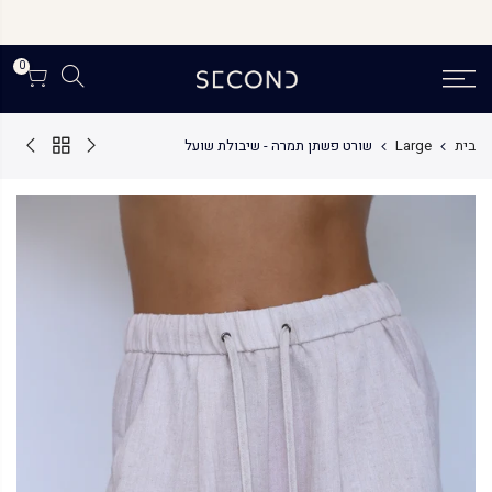
לג
F L A S H ⛱️ S A L E
תוכן
אקסטרה 20% הנחה בהזנת קוד קופון INDEX20
0
בית
Large
שורט פשתן תמרה - שיבולת שועל