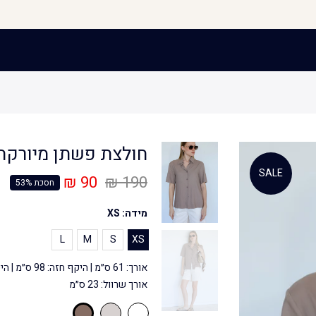
חולצת פשתן מיורקה 
SALE
90 ₪
190 ₪
חסכת 53%
מידה:
XS
L
M
S
XS
אורך שרוול: 23 ס״מ