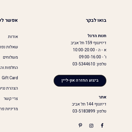
בואו לבקר
אפשר לע
חנות הדגל
אודות
דיזינגוף 159 תל אביב
שאלות נפו
א - ה - 10:00-20:00
ו' - 09:00-16:00
משלוחים
טלפון: 03-5344610
החלפות והח
Gift Card
ביצוע החזרה און-ליין
הצהרת נגיש
אתר
צרי קשר
דיזנגוף 144 תל אביב
מדיניות פר
טלפון: 03-5183899