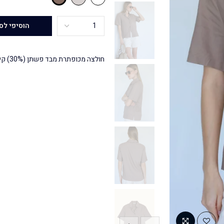
הוסיפי לס
חולצה מכופתרת מבד פשתן (30%) קייצי וקליל, בגזרה משוחררת