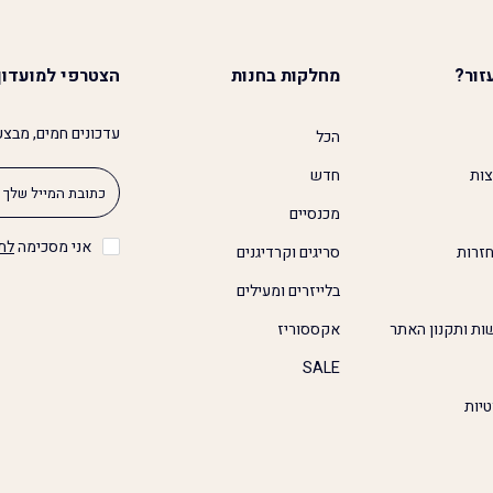
זור?
מחלקות בחנות
הצטרפי למועדון
עדכונים חמים, מבצע
הכל
צות
חדש
מכנסיים
אני מסכימה
לת
זרות
סריגים וקרדיגנים
בלייזרים ומעילים
ות ותקנון האתר
אקססוריז
SALE
טיות