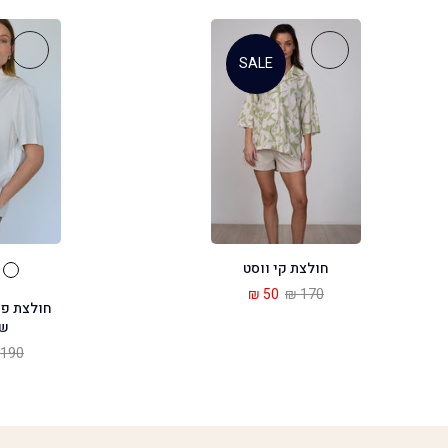
SALE
חולצת קי ווסט
50 ₪
170 ₪
חולצת פש
שי
190 ₪