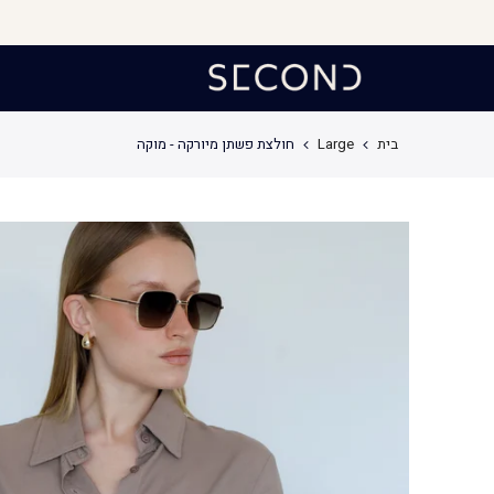
לג
תוכן
בית
Large
חולצת פשתן מיורקה - מוקה