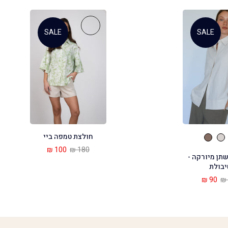
SALE
SALE
חולצת טמפה ביי
100 ₪
180 ₪
תן מיורקה -
בולת
90 ₪