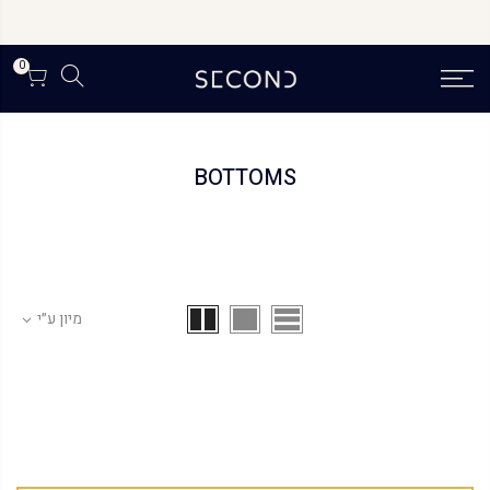
לג
תוכן
0
BOTTOMS
מיון ע״י