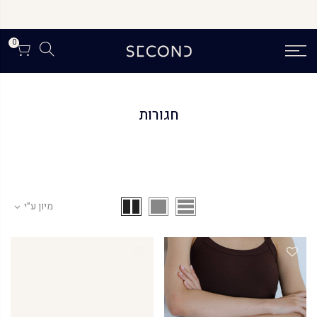
לג
תוכן
0
חגורות
מיון ע״י